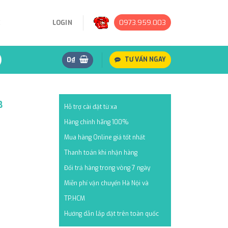
0973.959.003
Ệ
LOGIN
0
₫
TƯ VẤN NGAY
B
Hỗ trợ cài đặt từ xa
Hàng chính hãng 100%
Mua hàng Online giá tốt nhất
Thanh toán khi nhận hàng
Đổi trả hàng trong vòng 7 ngày
Miễn phí vận chuyển Hà Nội và
TP.HCM
Hướng dẫn lắp đặt trên toàn quốc