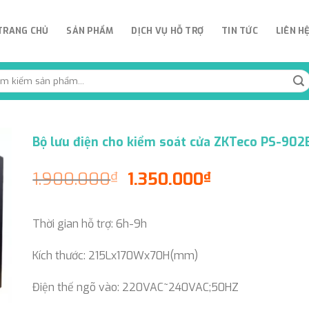
TRANG CHỦ
SẢN PHẨM
DỊCH VỤ HỖ TRỢ
TIN TỨC
LIÊN H
rch
:
Bộ lưu điện cho kiểm soát cửa ZKTeco PS-902
Original
Current
1.900.000
1.350.000
₫
₫
price
price
was:
is:
Thời gian hỗ trợ: 6h-9h
1.900.000₫.
1.350.000₫.
Kích thước: 215Lx170Wx70H(mm)
Điện thế ngõ vào: 220VAC~240VAC;50HZ