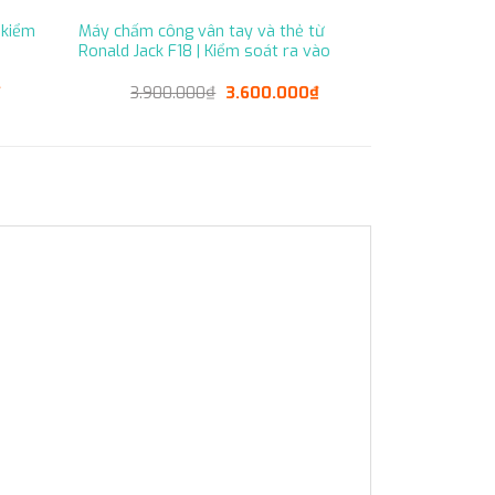
 kiểm
Máy chấm công vân tay và thẻ từ
Ronald Jack F18 | Kiểm soát ra vào
Current
Original
Current
₫
3.900.000
₫
3.600.000
₫
price
price
price
is:
was:
is:
2.390.000₫.
3.900.000₫.
3.600.000₫.