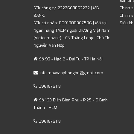
Sản ph
STK công ty: 2222668862222 | MB
Chính s
BANK.
Chính 
STK cá nhân: 0691000367596 | Mở tại
Điều kh
Ngân hàng TMCP ngoại thương Việt Nam
(Vietcombank) - CN Thăng Long | Chủ Tk:
Nguyễn Văn Hợp
Số 93 - Ngõ 2 - Đại Từ - TP Hà Nội
Info.mayvanphonghn@gmail.com
0961876118
Số 163 Điện Biên Phủ - P.25 - Q.Bình
Thạnh - HCM
0961876118