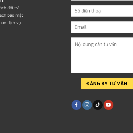
ẩm
ách đổi trả
sách bảo mật
oản dịch vụ