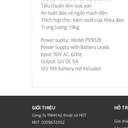
Tiêu chuẩn: Kim loại, sơn
An toàn: Bảo vệ ngắn mạch điện
Thích hợp cho : Kiểm soát cửa, Khóa điện
Trọng lượng: 1.9kg
Power suplly : Model PS902B
Power Supply with Battery Leads
Input: 110V AC, 60Hz
Output: 12V DC 5A
12V 7Ah battery not included
GIỚI THIỆU
HỖ TR
Công Ty TNHH kỹ thuật số HDT
Giới thi
MST: 0109672352