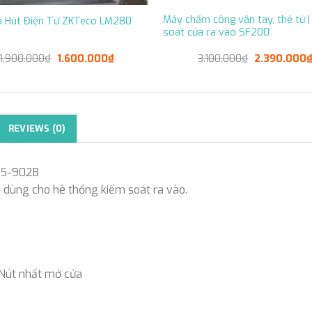
Máy chấm công vân tay, thẻ từ |
a Hút Điện Từ ZKTeco LM280
soát cửa ra vào SF200
Original
Current
Original
1.900.000
₫
1.600.000
₫
3.100.000
₫
2.390.000
price
price
price
was:
is:
was:
1.900.000₫.
1.600.000₫.
3.100.000₫.
REVIEWS (0)
 PS-902B
) dùng cho hê thống kiểm soát ra vào.
, Nút nhất mở cửa