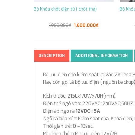
onald Jack
Bộ Khóa chốt điện tử ( chốt thả)
Bộ Khó
al
Current
Original
Current
0.000
₫
1.900.000
₫
1.600.000
₫
price
price
price
is:
was:
is:
.000₫.
2.400.000₫.
1.900.000₫.
1.600.000₫.
DESCRIPTION
ADDITIONAL INFORMATION
Bộ lưu điện cho kiểm soát ra vào ZKTeco
Hay còn gọi là bộ lưu điện ( nguồn backup
Kích thước: 215Lx170Wx70H(mm)
Điện thế ngõ vào: 220VAC~240VAC;50HZ
Điện áp ngỏ ra:
12VDC ; 5A
Ngõ ra tiếp xúc: Kiểm soát cửa, Khóa điện
Thời gian trễ: 0～10sec.
Phụ kiện thêm:Pin lưu điện, 12V/7H