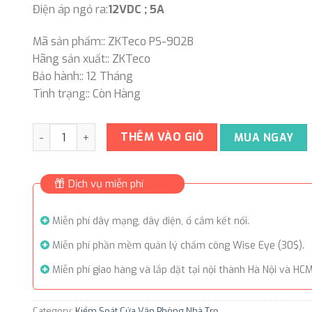
Điện áp ngỏ ra:
12VDC ; 5A
Mã sản phẩm:: ZKTeco PS-902B
Hãng sản xuất:: ZKTeco
Bảo hành:: 12 Tháng
Tình trạng:: Còn Hàng
Bộ lưu điện cho kiểm soát cửa ZKTeco PS-902B quantit
THÊM VÀO GIỎ
MUA NGAY
Dịch vụ miễn phí
Miễn phí dây mạng, dây điện, ổ cắm kết nối.
Miễn phí phần mềm quản lý chấm công Wise Eye (30$).
Miễn phí giao hàng và lắp đặt tại nội thành Hà Nội và HCM
Category:
Kiểm Soát Cửa Văn Phòng Nhà Trọ