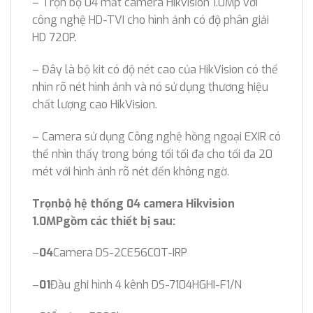
– Trọn bộ 04 mắt camera Hikvision 1.0Mp với
công nghệ HD-TVI cho hình ảnh có độ phân giải
HD 720P.
– Đây là bộ kit có độ nét cao của HikVision có thể
nhìn rõ nét hình ảnh và nó sử dụng thương hiệu
chất lượng cao HikVision.
– Camera sử dụng Công nghệ hồng ngoại EXIR có
thể nhìn thấy trong bóng tối tối đa cho tối đa 20
mét với hình ảnh rõ nét đến không ngờ.
Trọn
bộ hệ thống 04 camera Hikvision
1.0MP
gồm các thiết bị sau:
–
04
Camera DS-2CE56C0T-IRP
–
01
Đầu ghi hình 4 kênh DS-7104HGHI-F1/N