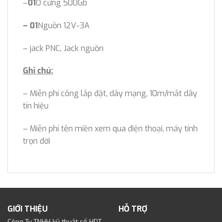
–
01
Ổ cứng 500Gb
– 01
Nguồn 12V-3A
– jack PNC, Jack nguồn
Ghi chú:
– Miễn phí công lắp đặt, dây mạng, 10m/mắt dây
tín hiệu
– Miễn phí tên miền xem qua điện thoại, máy tính
trọn đời
GIỚI THIỆU
HỖ TRỢ
Công Ty TNHH kỹ thuật số HDT