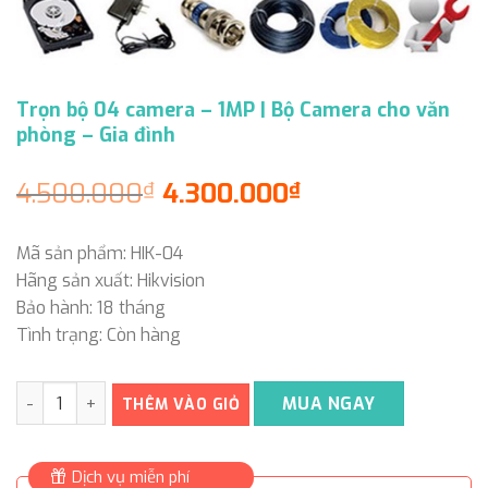
Trọn bộ 04 camera – 1MP | Bộ Camera cho văn
phòng – Gia đình
Original
Current
4.500.000
4.300.000
₫
₫
price
price
was:
is:
Mã sản phẩm: HIK-04
4.500.000₫.
4.300.000₫.
Hãng sản xuất: Hikvision
Bảo hành: 18 tháng
Tình trạng: Còn hàng
Trọn bộ 04 camera - 1MP | Bộ Camera cho văn phòng - Gia đ
MUA NGAY
THÊM VÀO GIỎ
Dịch vụ miễn phí