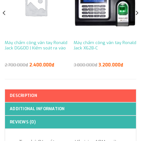
Máy chấm công vân tay Ronald
Máy chấm công vân tay Ronald
Jack DG600 | Kiểm soát ra vào
Jack X628-C
Original
Current
Original
Current
2.700.000
₫
2.400.000
₫
3.800.000
₫
3.200.000
₫
price
price
price
price
was:
is:
was:
is:
2.700.000₫.
2.400.000₫.
3.800.000₫.
3.200.000₫.
DESCRIPTION
ADDITIONAL INFORMATION
REVIEWS (0)