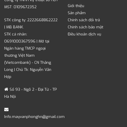
Giới thiệu
MST: 0109672352
Sản phẩm
STK công ty: 2222668862222
Chính sách đổi trả
| MB BANK.
Chính sách bảo mật
STK cá nhân:
Điều khoản dịch vụ
0691000367596 | Mở tại
Ngân hàng TMCP ngoại
thương Việt Nam
(Vietcombank) - CN Thăng
Long | Chủ Tk: Nguyễn Văn
Hợp
Số 93 - Ngõ 2 - Đại Từ - TP
Hà Nội
Info.mayvanphonghn@gmail.com